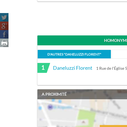
HOMONYMES
D'AUTRES "
DANELUZZI FLORENT
"
1
Daneluzzi Florent
1 Rue de l'Église
A PROXIMITÉ