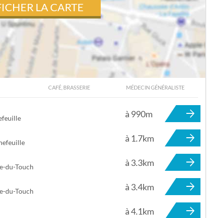
FICHER LA CARTE
CAFÉ, BRASSERIE
MÉDECIN GÉNÉRALISTE
À TOURNEFEUILLE
à 990m
feuille
à 1.7km
efeuille
à 3.3km
ce-du-Touch
à 3.4km
ce-du-Touch
à 4.1km