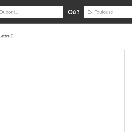
Où ?
 Lettre D