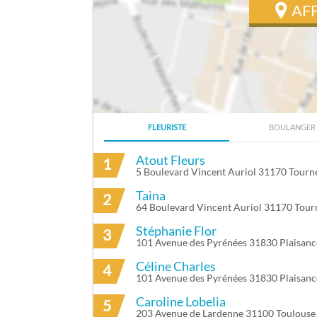
AF
FLEURISTE
BOULANGER
ITINÉRAIRE VERS DANELUZZI FLORENT 
Atout Fleurs
1
5 Boulevard Vincent Auriol 31170 Tourne
Taina
2
64 Boulevard Vincent Auriol 31170 Tourn
Stéphanie Flor
3
101 Avenue des Pyrénées 31830 Plaisan
Céline Charles
4
101 Avenue des Pyrénées 31830 Plaisan
Caroline Lobelia
5
203 Avenue de Lardenne 31100 Toulouse