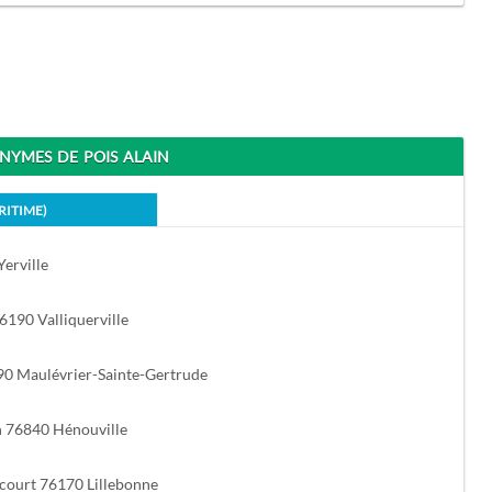
YMES DE POIS ALAIN
RITIME)
erville
6190 Valliquerville
490 Maulévrier-Sainte-Gertrude
n 76840 Hénouville
court 76170 Lillebonne