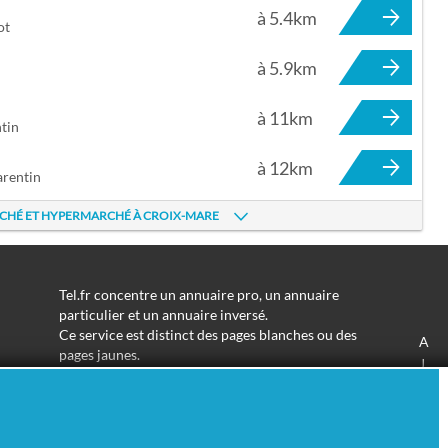
à 5.4km
ot
à 5.9km
à 11km
tin
à 12km
arentin
RCHÉ ET HYPERMARCHÉ À CROIX-MARE
Tel.fr concentre un annuaire pro, un annuaire
particulier et un annuaire inversé.
Ce service est distinct des pages blanches ou des
A
pages jaunes.
J
Les informations utilisées peuvent donc varier en
S
fonction de votre navigation.
Trouver une adresse de particulier n'aura jamais été
aussi simple.