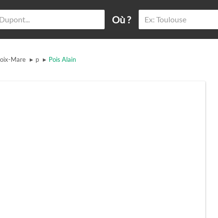
Où ?
▸
▸
oix-Mare
p
Pois Alain