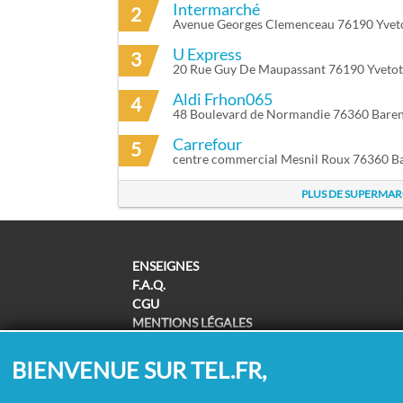
Intermarché
2
Avenue Georges Clemenceau 76190 Yvet
U Express
3
20 Rue Guy De Maupassant 76190 Yvetot
Aldi Frhon065
4
48 Boulevard de Normandie 76360 Baren
Carrefour
5
centre commercial Mesnil Roux 76360 B
PLUS DE SUPERMA
ENSEIGNES
F.A.Q.
CGU
MENTIONS LÉGALES
POLITIQUE DE CONFIDENTIALITÉ
POLITIQUE DE COOKIES
BIENVENUE SUR TEL.FR,
MODIFIER MES CHOIX COOKIES
SUPPRESSION COORDONNÉES /