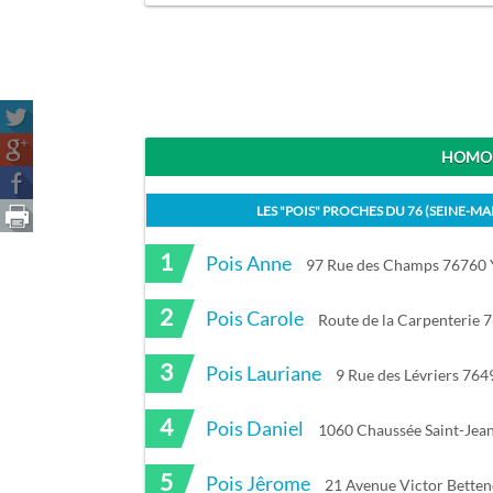
HOMON
LES "
POIS
" PROCHES DU
76 (SEINE-MA
1
Pois Anne
97 Rue des Champs 76760 Y
2
Pois Carole
Route de la Carpenterie 7
3
Pois Lauriane
9 Rue des Lévriers 76
4
Pois Daniel
1060 Chaussée Saint-Jea
5
Pois Jêrome
21 Avenue Victor Betten