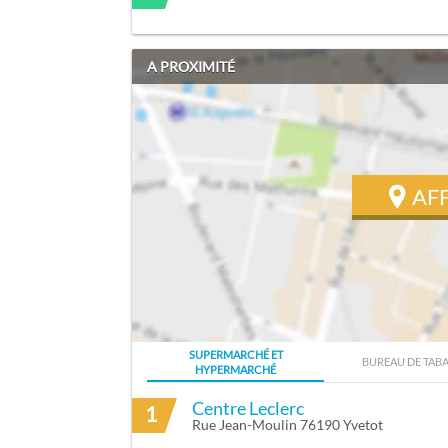
A PROXIMITÉ
AF
SUPERMARCHÉ ET
BUREAU DE TAB
HYPERMARCHÉ
ITINÉRAIRE VERS POIS ALAIN À CROIX-
Centre Leclerc
1
Rue Jean-Moulin 76190 Yvetot