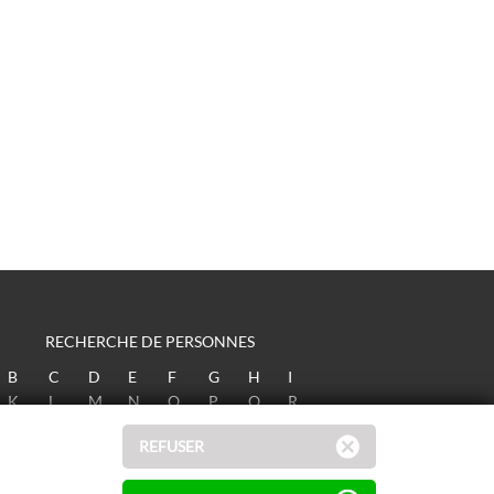
RECHERCHE DE PERSONNES
B
C
D
E
F
G
H
I
K
L
M
N
O
P
Q
R
T
U
V
W
X
Y
Z
REFUSER