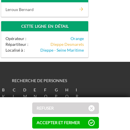
Leroux Bernard
CETTE LIGNE EN DÉTAIL
Opérateur :
Orange
Répartiteur :
Dieppe Desmarets
Localisé à :
Dieppe - Seine Maritime
RECHERCHE DE PERSONNES
B
C
D
E
F
G
H
I
K
L
M
N
O
P
Q
R
T
U
V
W
X
Y
Z
REFUSER
ACCEPTER ET FERMER