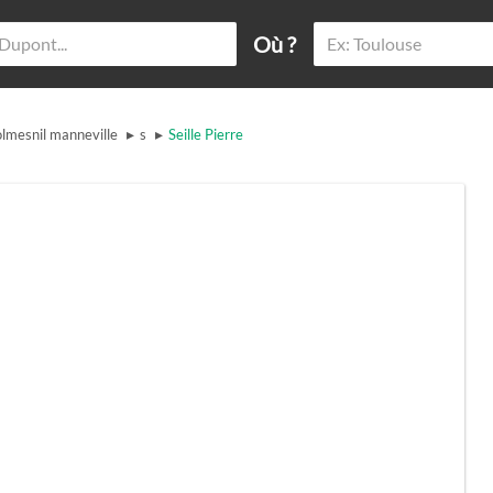
Où ?
▸
▸
lmesnil manneville
s
Seille Pierre