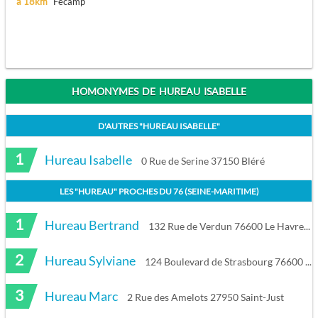
à 18km
Fécamp
HOMONYMES DE HUREAU ISABELLE
D'AUTRES "
HUREAU ISABELLE
"
1
Hureau Isabelle
0 Rue de Serine 37150 Bléré
LES "
HUREAU
" PROCHES DU
76 (SEINE-MARITIME)
1
Hureau Bertrand
132 Rue de Verdun 76600 Le Havre
2
Hureau Sylviane
124 Boulevard de Strasbourg 76600 Le Havre
3
Hureau Marc
2 Rue des Amelots 27950 Saint-Just