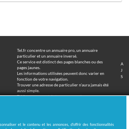
Tel.fr concentre un annuaire pro, un annuaire
particulier et un annuaire inversé.
Ce service est distinct des pages blanches ou des
A
pages jaunes.
J
Les informations utilisées peuvent donc varier en
S
fonction de votre navigation.
Trouver une adresse de particulier n'aura jamais été
aussi simple.
Tel.fr vous permet de trouver une adresse avec un
nom ou un métier.
Enfin, l'annuaire inversé permet de trouver l'identité
derrière un numéro de téléphone inconnu.
nnaliser et le contenu et les annonces, d'offrir des fonctionnalités
© Ecométrie 2026