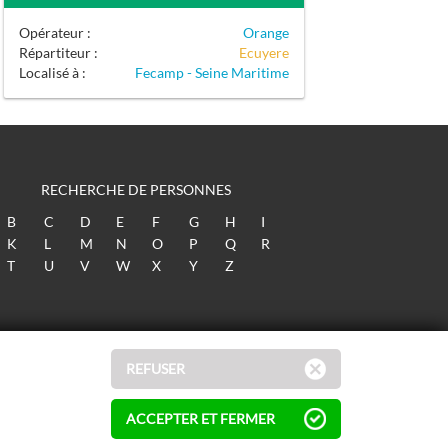
Opérateur :
Orange
Répartiteur :
Ecuyere
Localisé à :
Fecamp - Seine Maritime
RECHERCHE DE PERSONNES
B
C
D
E
F
G
H
I
K
L
M
N
O
P
Q
R
T
U
V
W
X
Y
Z
REFUSER
ACCEPTER ET FERMER