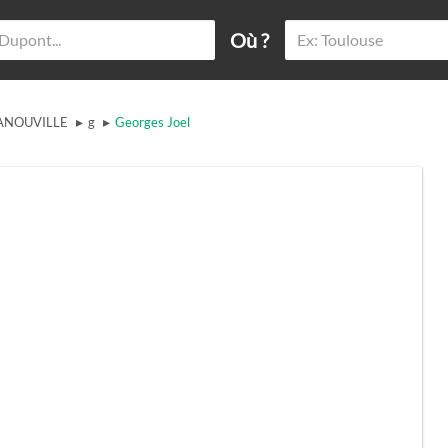
Où ?
▸
▸
ANOUVILLE
g
Georges Joel