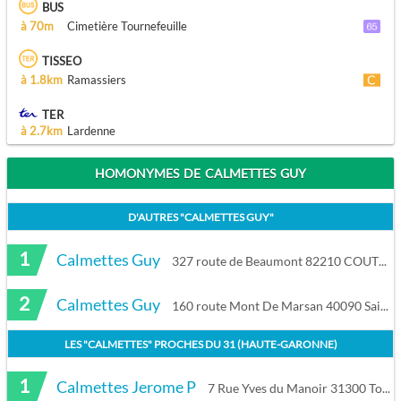
BUS
à 70m
Cimetière Tournefeuille
TISSEO
à 1.8km
Ramassiers
TER
à 2.7km
Lardenne
HOMONYMES DE CALMETTES GUY
D'AUTRES "
CALMETTES GUY
"
1
Calmettes Guy
327 route de Beaumont 82210 COUTURES
2
Calmettes Guy
160 route Mont De Marsan 40090 Saint Martin d'Oney
LES "
CALMETTES
" PROCHES DU
31 (HAUTE-GARONNE)
1
Calmettes Jerome P
7 Rue Yves du Manoir 31300 Toulouse