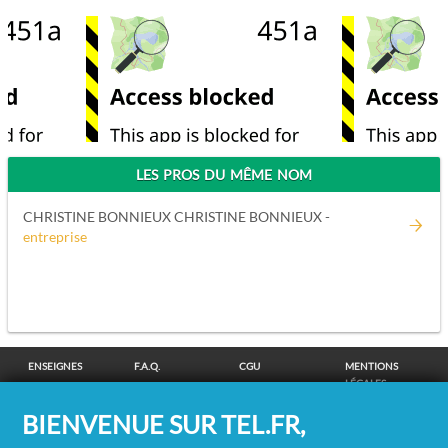
LES PROS DU MÊME NOM
CHRISTINE BONNIEUX CHRISTINE BONNIEUX -
entreprise
ENSEIGNES
F.A.Q.
CGU
MENTIONS
LÉGALES
POLITIQUE DE
POLITIQUE DE
MODIFIER MES
SUPPRESSION
BIENVENUE SUR TEL.FR,
CONFIDENTIALITÉ
COOKIES
CHOIX
COORDONNÉES
COOKIES
/