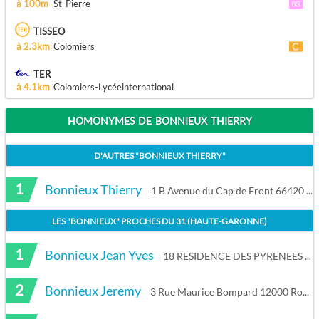
à 100m
St-Pierre
TISSEO
à 2.3km
Colomiers
TER
à 4.1km
Colomiers-Lycéeinternational
HOMONYMES DE BONNIEUX THIERRY
D'AUTRES "
BONNIEUX THIERRY
"
1
Bonnieux Thierry
1 B Avenue du Cap de Front 66420 Le Barcarès
LES "
BONNIEUX
" PROCHES DU
31 (HAUTE-GARONNE)
1
Bonnieux Jean Yves
18 RESIDENCE DES PYRENEES 31130 Balma
2
Bonnieux Jeremy
3 Rue Maurice Bompard 12000 Rodez