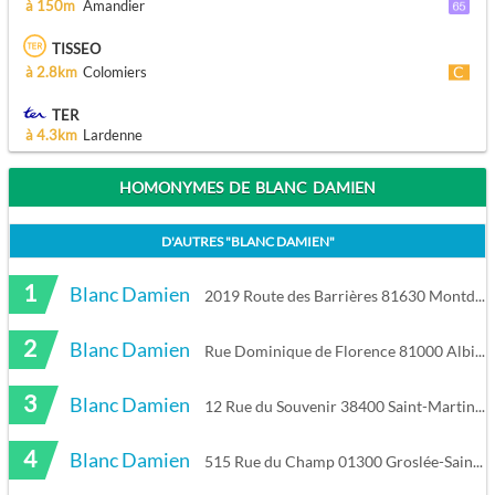
à 150m
Amandier
TISSEO
à 2.8km
Colomiers
TER
à 4.3km
Lardenne
HOMONYMES DE BLANC DAMIEN
D'AUTRES "
BLANC DAMIEN
"
1
Blanc Damien
2019 Route des Barrières 81630 Montdurausse
2
Blanc Damien
Rue Dominique de Florence 81000 Albi
3
Blanc Damien
12 Rue du Souvenir 38400 Saint-Martin-d'Hères
4
Blanc Damien
515 Rue du Champ 01300 Groslée-Saint-Benoit