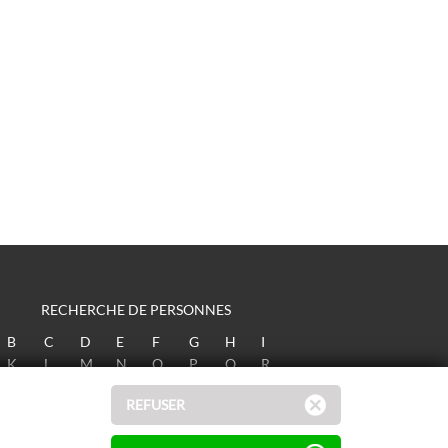
RECHERCHE DE PERSONNES
B
C
D
E
F
G
H
I
K
L
M
N
O
P
Q
R
T
U
V
W
X
Y
Z
REFUSER