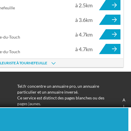
à 2.5km
efeuille
à 3.6km
à 4.7km
ce-du-Touch
à 4.7km
ce-du-Touch
FLEURISTE À TOURNEFEUILLE
Tel.fr concentre un annuaire pro, un annuaire
particulier et un annuaire inversé.
Ce service est distinct des pages blanches ou des
A
pages jaunes.
J
Les informations utilisées peuvent donc varier en
S
fonction de votre navigation.
Trouver une adresse de particulier n'aura jamais été
aussi simple.