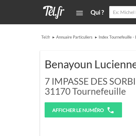
Qui ?
▸
▸
Tel.fr
Annuaire Particuliers
Index Tournefeuille - 
Benayoun Lucienn
7 IMPASSE DES SORB
31170
Tournefeuille
AFFICHER LE NUMÉRO