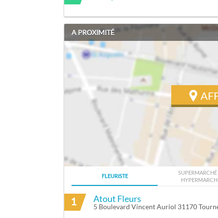
A PROXIMITÉ
AF
SUPERMARCHÉ 
FLEURISTE
HYPERMARCH
ITINÉRAIRE VERS BENAYOUN LUCIENNE
Atout Fleurs
1
5 Boulevard Vincent Auriol 31170 Tourne