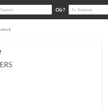
Où ?
Lettre B
e
IERS