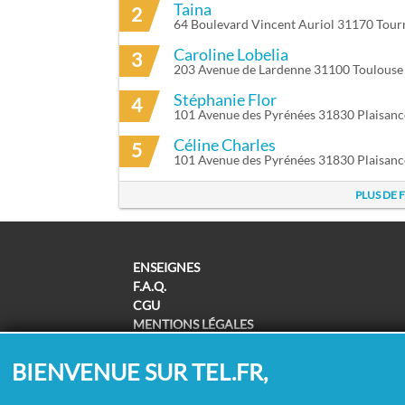
Taina
2
64 Boulevard Vincent Auriol 31170 Tourn
Caroline Lobelia
3
203 Avenue de Lardenne 31100 Toulouse
Stéphanie Flor
4
101 Avenue des Pyrénées 31830 Plaisan
Céline Charles
5
101 Avenue des Pyrénées 31830 Plaisan
PLUS DE 
ENSEIGNES
F.A.Q.
CGU
MENTIONS LÉGALES
POLITIQUE DE CONFIDENTIALITÉ
POLITIQUE DE COOKIES
BIENVENUE SUR TEL.FR,
MODIFIER MES CHOIX COOKIES
SUPPRESSION COORDONNÉES /