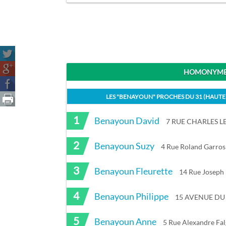
HOMONYMES
LES "
BENAYOUN
" PROCHES DU
31 (HAUT
1
Benayoun David
7 RUE CHARLES L
2
Benayoun Suzy
4 Rue Roland Garros
3
Benayoun Fleurette
14 Rue Joseph
4
Benayoun Philippe
15 AVENUE DU 
5
Benayoun Anne
5 Rue Alexandre Fa