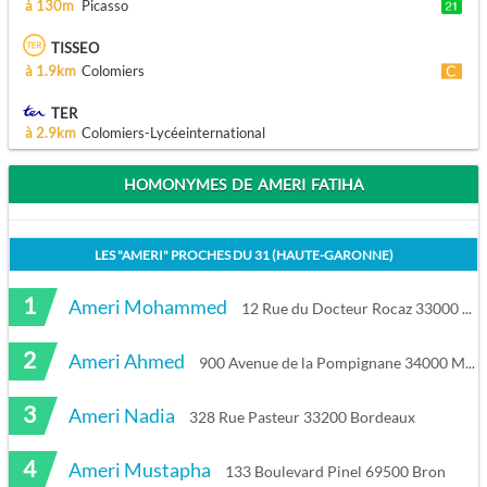
à 130m
Picasso
TISSEO
à 1.9km
Colomiers
TER
à 2.9km
Colomiers-Lycéeinternational
HOMONYMES DE AMERI FATIHA
LES "
AMERI
" PROCHES DU
31 (HAUTE-GARONNE)
1
Ameri Mohammed
12 Rue du Docteur Rocaz 33000 Bordeaux
2
Ameri Ahmed
900 Avenue de la Pompignane 34000 Montpellier
3
Ameri Nadia
328 Rue Pasteur 33200 Bordeaux
4
Ameri Mustapha
133 Boulevard Pinel 69500 Bron