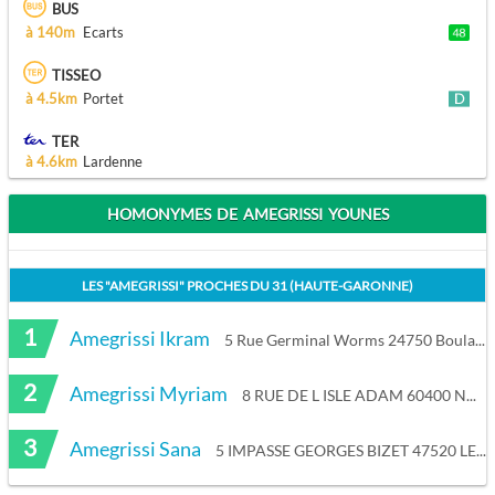
BUS
à 140m
Ecarts
TISSEO
à 4.5km
Portet
TER
à 4.6km
Lardenne
HOMONYMES DE AMEGRISSI YOUNES
LES "
AMEGRISSI
" PROCHES DU
31 (HAUTE-GARONNE)
1
Amegrissi Ikram
5 Rue Germinal Worms 24750 Boulazac Isle Manoire
2
Amegrissi Myriam
8 RUE DE L ISLE ADAM 60400 NOYON
3
Amegrissi Sana
5 IMPASSE GEORGES BIZET 47520 LE PASSAGE