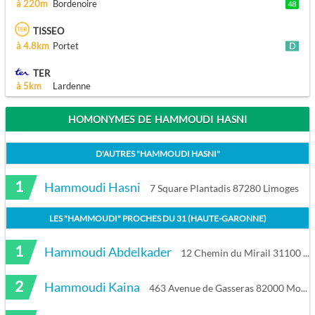
à 220m
Bordenoire
TISSEO
à 4.8km
Portet
TER
à 5km
Lardenne
HOMONYMES DE HAMMOUDI HASNI
D'AUTRES "
HAMMOUDI HASNI
"
1
Hammoudi Hasni
7 Square Plantadis 87280 Limoges
LES "
HAMMOUDI
" PROCHES DU
31 (HAUTE-GARONNE)
1
Hammoudi Abdelkader
12 Chemin du Mirail 31100 Toulouse
2
Hammoudi Kaina
463 Avenue de Gasseras 82000 Montauban