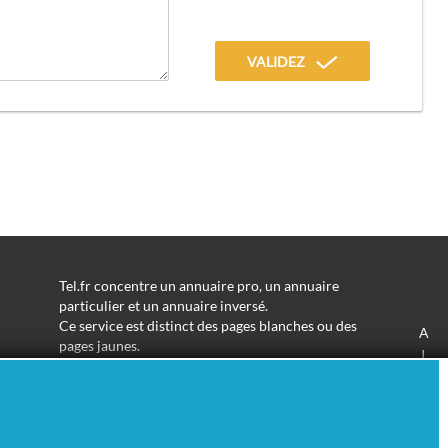
VALIDEZ
Tel.fr concentre un annuaire pro, un annuaire
particulier et un annuaire inversé.
Ce service est distinct des pages blanches ou des
A
pages jaunes.
J
Les informations utilisées peuvent donc varier en
S
fonction de votre navigation.
Trouver une adresse de particulier n'aura jamais été
aussi simple.
Tel.fr vous permet de trouver une adresse avec un