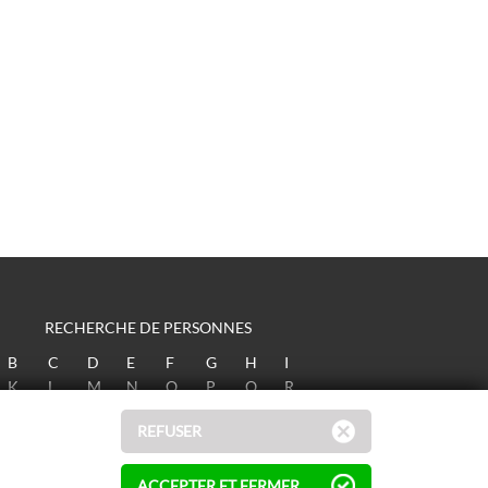
RECHERCHE DE PERSONNES
B
C
D
E
F
G
H
I
K
L
M
N
O
P
Q
R
T
U
V
W
X
Y
Z
REFUSER
ACCEPTER ET FERMER