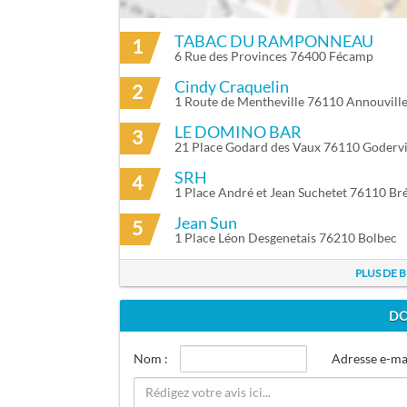
TABAC DU RAMPONNEAU
1
ITINÉRAIRE VERS LUDOVIC LEMAÎTRE À
6 Rue des Provinces 76400 Fécamp
Cindy Craquelin
2
1 Route de Mentheville 76110 Annouville
LE DOMINO BAR
3
21 Place Godard des Vaux 76110 Godervi
SRH
4
1 Place André et Jean Suchetet 76110 Br
Jean Sun
5
1 Place Léon Desgenetais 76210 Bolbec
PLUS DE 
DO
Nom :
Adresse e-mai