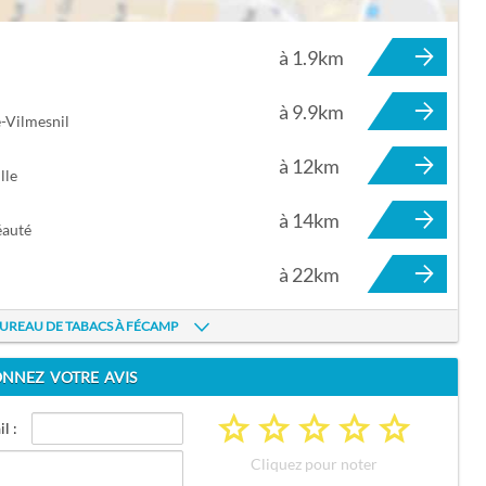
à 1.9km
 FÉCAMP
à 9.9km
-Vilmesnil
à 12km
lle
à 14km
éauté
à 22km
BUREAU DE TABACS À FÉCAMP
NNEZ VOTRE AVIS
a
a
a
a
a
l :
Cliquez pour noter