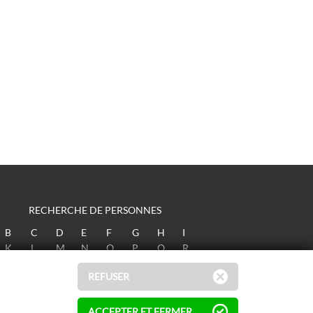
RECHERCHE DE PERSONNES
B
C
D
E
F
G
H
I
K
L
M
N
O
P
Q
R
T
U
V
W
X
Y
Z
REFUSER
ACCEPTER ET FERMER