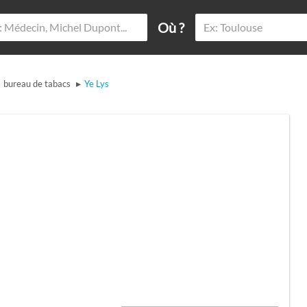
Où ?
▸
bureau de tabacs
Ye Lys