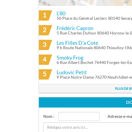
L'80
1
ITINÉRAIRE VERS YE LYS À AUMALE
50 Place du Général Leclerc 80140 Senar
Frédéric Capron
2
5 Rue Charles Dufour 80640 Hornoy-le-
Les Filles D'a Cote
3
9 b Route Nationale 80640 Thieulloy-l'A
Smoky Frog
4
6 Rue Albert Bochet 76440 Forges-les-E
Ludovic Petit
5
9 Place Notre-Dame 76270 Neufchâtel-e
PLUS DE 
DO
Nom :
Adresse e-mai