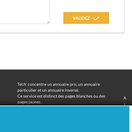
VALIDEZ
Tel.fr concentre un annuaire pro, un annuaire
particulier et un annuaire inversé.
Ce service est distinct des pages blanches ou des
A
pages jaunes.
J
Les informations utilisées peuvent donc varier en
S
fonction de votre navigation.
Trouver une adresse de particulier n'aura jamais été
aussi simple.
Tel.fr vous permet de trouver une adresse avec un