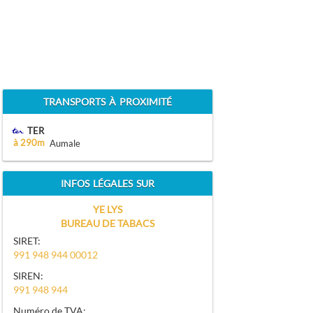
TRANSPORTS À PROXIMITÉ
TER
à 290m
Aumale
INFOS LÉGALES SUR
YE LYS
BUREAU DE TABACS
SIRET:
991 948 944 00012
SIREN:
991 948 944
Numéro de TVA: