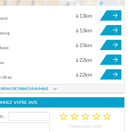
à 13km
pont
à 13km
Bourg
à 15km
bbaye
à 22km
aux
à 22km
n-Bray
BUREAU DE TABACS À AUMALE
NNEZ VOTRE AVIS
a
a
a
a
a
l :
Cliquez pour noter