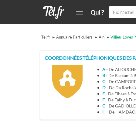
Qui ?
▸
▸
▸
Tel.fr
Annuaire Particuliers
Ain
Villieu-Loyes-
COORDONNÉES TÉLÉPHONIQUES DES PA
A
- De ALIOUCH
B
- De Baccam à
C
- De CAMPORE
D
- De Da Rocha
E
- De Elbaze à Es
F
- De Faihy à Fur
G
- De GADIOLLE
H
- De HAMDAOU