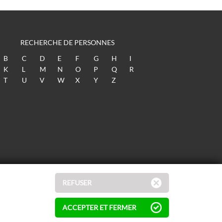
RECHERCHE DE PERSONNES
B
C
D
E
F
G
H
I
K
L
M
N
O
P
Q
R
T
U
V
W
X
Y
Z
REFUSER
ACCEPTER ET FERMER