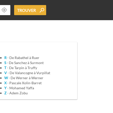
TROUVER
R
- De Rabathel à Ruer
S
- De Sanchez à Surmont
T
- De Tarpin à Truffy
V
- De Valancogne à Vurpillat
W
- De Werner à Werner
X
- Pascale Xolin-Barret
Y
- Mohamed Yaffa
Z
- Adem Zobu