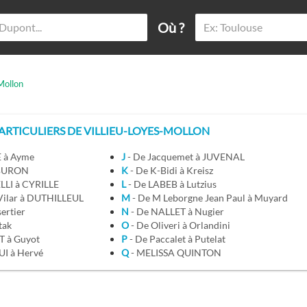
Où ?
Mollon
RTICULIERS DE VILLIEU-LOYES-MOLLON
E à Ayme
J
- De Jacquemet à JUVENAL
 BURON
K
- De K-Bidi à Kreisz
LLI à CYRILLE
L
- De LABEB à Lutzius
 Vilar à DUTHILLEUL
M
- De M Leborgne Jean Paul à Muyard
sertier
N
- De NALLET à Nugier
tak
O
- De Oliveri à Orlandini
T à Guyot
P
- De Paccalet à Putelat
I à Hervé
Q
- MELISSA QUINTON