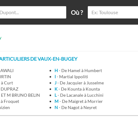
Où ?
y
RTICULIERS DE VAUX-EN-BUGEY
 à AWALI
H
- De Hamel à Humbert
BURTIN
I
- Martial Ippoliti
e à Curt
J
- De Jacquier à Jusselme
 à DUPRAZ
K
- De Kounta à Kounta
- De ESTEBAN à ET M BRUNO BELIN
L
- De Lacanale à Lucchini
o à Froquet
M
- De Maigret à Morrier
uizien
N
- De Nagot à Neyret