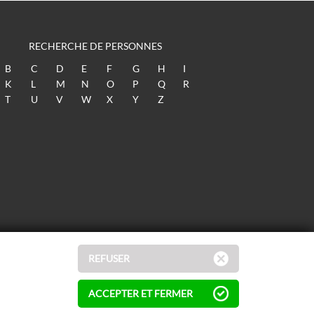
RECHERCHE DE PERSONNES
B
C
D
E
F
G
H
I
K
L
M
N
O
P
Q
R
T
U
V
W
X
Y
Z
REFUSER
ACCEPTER ET FERMER