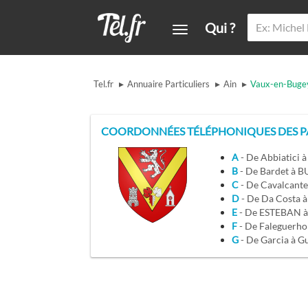
Qui ?
▸
▸
▸
Tel.fr
Annuaire Particuliers
Ain
Vaux-en-Buge
COORDONNÉES TÉLÉPHONIQUES DES PA
A
- De Abbiatici
B
- De Bardet à 
C
- De Cavalcant
D
- De Da Costa
E
F
- De Faleguerh
G
- De Garcia à G