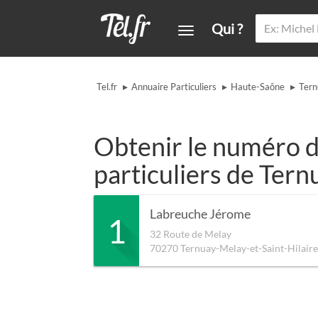
Qui ?
▸
▸
▸
Tel.fr
Annuaire Particuliers
Haute-Saône
Tern
Obtenir le numéro d
particuliers de Tern
Labreuche Jérome
1
32 Route de Melay
70270
Ternuay-Melay-et-Saint-Hilaire