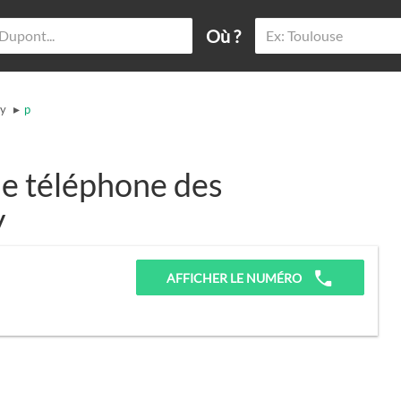
Où ?
▸
ey
p
e téléphone des
y
AFFICHER LE NUMÉRO