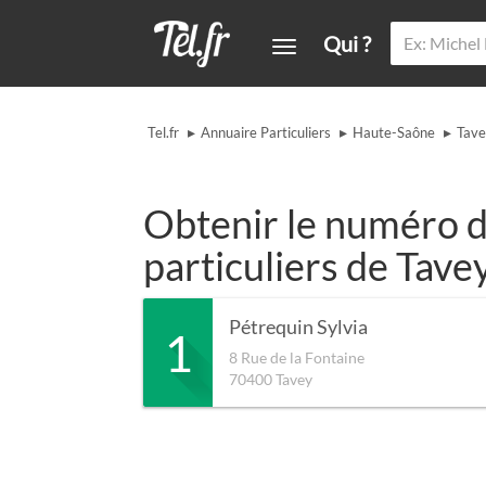
Qui ?
▸
▸
▸
Tel.fr
Annuaire Particuliers
Haute-Saône
Tav
Obtenir le numéro d
particuliers de Tave
Pétrequin Sylvia
1
8 Rue de la Fontaine
70400
Tavey