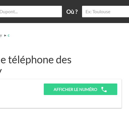
Où ?
▸
ey
c
e téléphone des
y
AFFICHER LE NUMÉRO