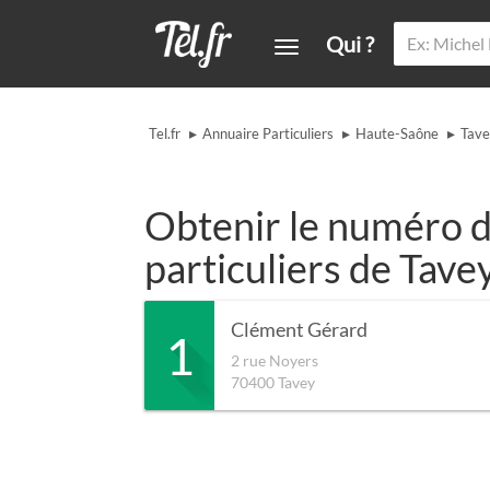
Qui ?
▸
▸
▸
Tel.fr
Annuaire Particuliers
Haute-Saône
Tav
Obtenir le numéro d
particuliers de Tave
Clément Gérard
1
2 rue Noyers
70400
Tavey