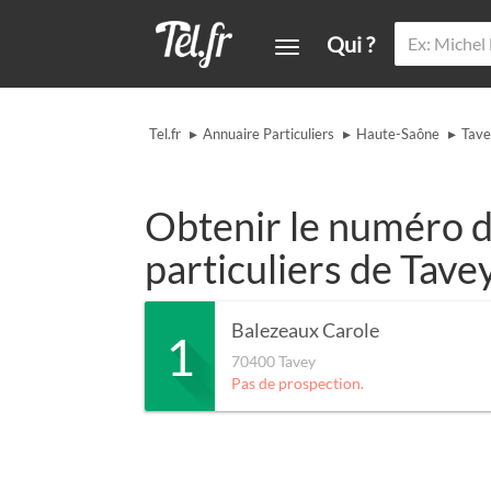
Qui ?
▸
▸
▸
Tel.fr
Annuaire Particuliers
Haute-Saône
Tav
Obtenir le numéro d
particuliers de Tave
Balezeaux Carole
1
70400
Tavey
Pas de prospection.