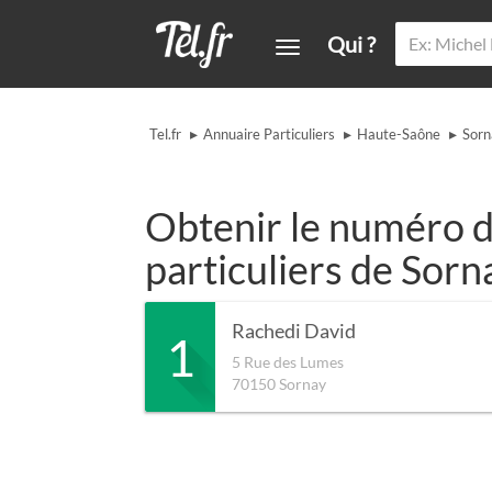
Qui ?
▸
▸
▸
Tel.fr
Annuaire Particuliers
Haute-Saône
Sorn
Obtenir le numéro d
particuliers de Sorn
Rachedi David
1
5 Rue des Lumes
70150
Sornay