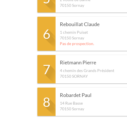
70150
Sornay
Rebouillat Claude
6
1 chemin Puiset
70150
Sornay
Pas de prospection.
Rietmann Pierre
7
4 chemin des Grands Président
70150
SORNAY
Robardet Paul
8
14 Rue Basse
70150
Sornay