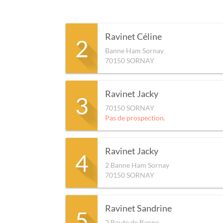
Ravinet Céline
2
Banne Ham Sornay
70150
SORNAY
Ravinet Jacky
3
70150
SORNAY
Pas de prospection.
Ravinet Jacky
4
2 Banne Ham Sornay
70150
SORNAY
Ravinet Sandrine
5
2 Route de Banne