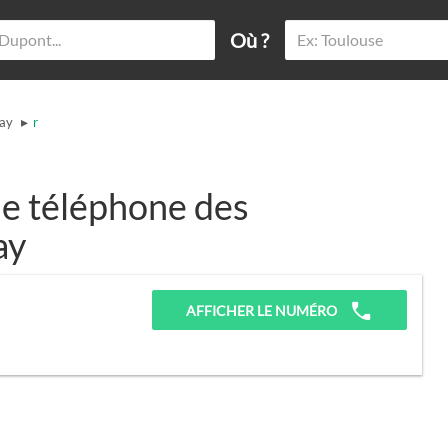
Où ?
▸
ay
r
e téléphone des
ay
AFFICHER LE NUMÉRO