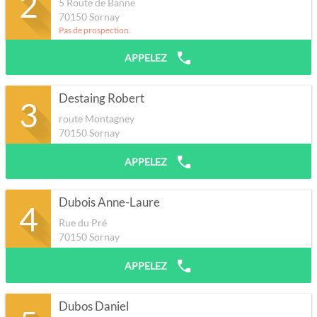
2
5 Route de Banne
70150
Sornay
Pas de prospection.
APPELEZ
Destaing Robert
3
route Montagney
70150
Sornay
APPELEZ
Dubois Anne-Laure
4
Rue du Pré
70150
Sornay
APPELEZ
Dubos Daniel