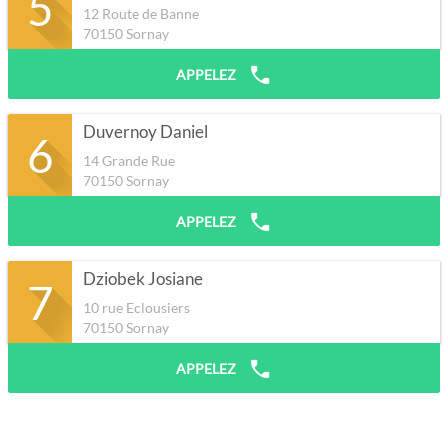
5
12 Route de Banne
70150
Sornay
APPELEZ
Duvernoy Daniel
6
14 Grande Rue
70150
Sornay
APPELEZ
Dziobek Josiane
7
10 rue Eclousiers
70150
Sornay
APPELEZ