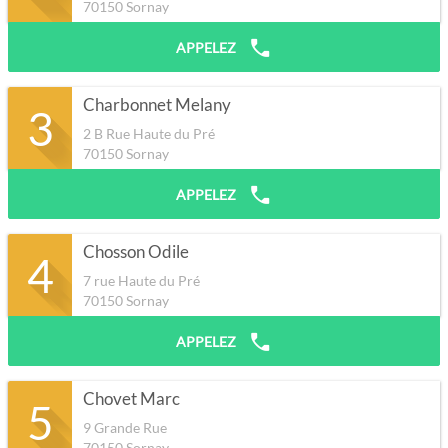
70150
Sornay
APPELEZ
Charbonnet Melany
3
2 B Rue Haute du Pré
70150
Sornay
APPELEZ
Chosson Odile
4
7 rue Haute du Pré
70150
Sornay
APPELEZ
Chovet Marc
5
9 Grande Rue
70150
Sornay