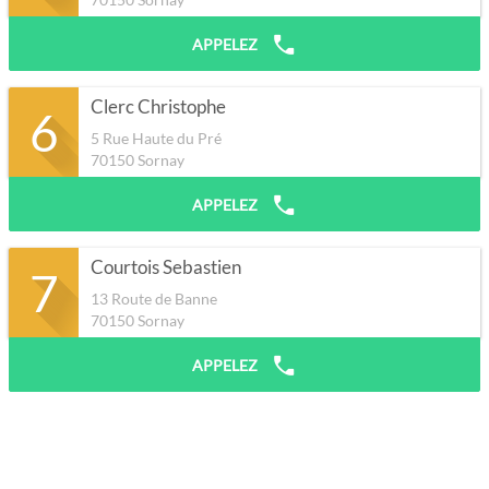
APPELEZ
Clerc Christophe
6
5 Rue Haute du Pré
70150
Sornay
APPELEZ
Courtois Sebastien
7
13 Route de Banne
70150
Sornay
APPELEZ