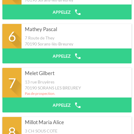
APPELEZ
Mathey Pascal
6
7 Route de They
70190
Sorans-lès-Breurey
APPELEZ
Melet Gilbert
7
13 rue Bruyères
70190
SORANS LES BREUREY
Pas de prospection.
APPELEZ
Millot Maria Alice
8
3 CH SOUS COTE