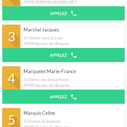
70190
SORANS LES BREUREY
APPELEZ
Marchal Jacques
3
4 Chemin sous la Côte
70190
Sorans-lès-Breurey
APPELEZ
Marquelet Marie-France
4
3 Chemin des Deux Ponts
70190
Sorans-lès-Breurey
APPELEZ
Marquis Celine
5
2 Chemin de Ratenot
70190
Sorans-lès-Breurey