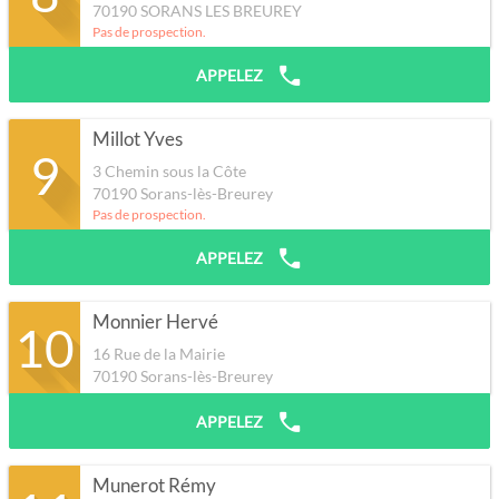
70190
SORANS LES BREUREY
Pas de prospection.
APPELEZ
Millot Yves
9
3 Chemin sous la Côte
70190
Sorans-lès-Breurey
Pas de prospection.
APPELEZ
Monnier Hervé
10
16 Rue de la Mairie
70190
Sorans-lès-Breurey
APPELEZ
Munerot Rémy