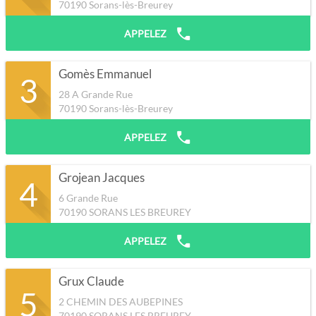
70190
Sorans-lès-Breurey
APPELEZ
Gomès Emmanuel
3
28 A Grande Rue
70190
Sorans-lès-Breurey
APPELEZ
Grojean Jacques
4
6 Grande Rue
70190
SORANS LES BREUREY
APPELEZ
Grux Claude
5
2 CHEMIN DES AUBEPINES
70190
SORANS LES BREUREY