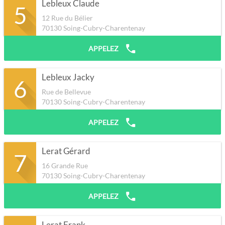
Lebleux Claude
5
12 Rue du Bélier
70130
Soing-Cubry-Charentenay
APPELEZ
Lebleux Jacky
6
Rue de Bellevue
70130
Soing-Cubry-Charentenay
APPELEZ
Lerat Gérard
7
16 Grande Rue
70130
Soing-Cubry-Charentenay
APPELEZ