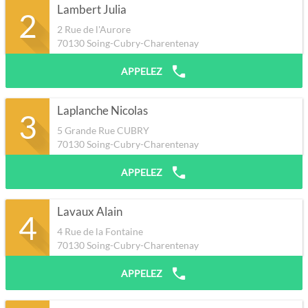
Lambert Julia
2
2 Rue de l'Aurore
70130
Soing-Cubry-Charentenay
APPELEZ
Laplanche Nicolas
3
5 Grande Rue CUBRY
70130
Soing-Cubry-Charentenay
APPELEZ
Lavaux Alain
4
4 Rue de la Fontaine
70130
Soing-Cubry-Charentenay
APPELEZ