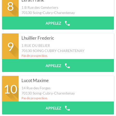
Lerat Frank
8
1 B Rue des Genévriers
70130
Soing-Cubry-Charentenay
APPELEZ
Lhuillier Frederic
9
1 RUE DU BELIER
70130
SOING CUBRY CHARENTENAY
Pas de prospection.
APPELEZ
Lucot Maxime
10
14 Rue des Forges
70130
Soing-Cubry-Charentenay
Pas de prospection.
APPELEZ