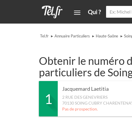
Qui ?
▸
▸
▸
Tel.fr
Annuaire Particuliers
Haute-Saône
Soin
Obtenir le numéro d
particuliers de Soi
Jacquemard Laetitia
1
2 RUE DES GENEVRIERS
70130
SOING CUBRY CHARENTENA
Pas de prospection.