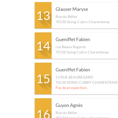
Glauser Maryse
13
Rue du Bélier
70130
Soing-Cubry-Charentenay
Gueniffet Fabien
14
rue Beaux Regards
70130
Soing Cubry Charentenay
Gueniffet Fabien
15
13 RUE BEAUREGARD
70130
SOING CUBRY CHARENTENA
Pas de prospection.
Guyon Agnès
16
Rue du Bélier
70130
Soing-Cubry-Charentenay