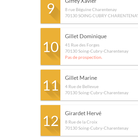
Giffey Xavier
9
8 rue Béguine Charentenay
70130
SOING CUBRY CHARENTENA
Gillet Dominique
10
41 Rue des Forges
70130
Soing-Cubry-Charentenay
Pas de prospection.
Gillet Marine
11
4 Rue de Bellevue
70130
Soing-Cubry-Charentenay
Girardet Hervé
12
8 Rue de la Croix
70130
Soing-Cubry-Charentenay