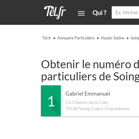
Qui ?
▸
▸
▸
Tel.fr
Annuaire Particuliers
Haute-Saône
Soin
Obtenir le numéro d
particuliers de Soi
Gabriel Emmanuel
1
1 b Chemin de la Côte
70130
Soing-Cubry-Charentenay