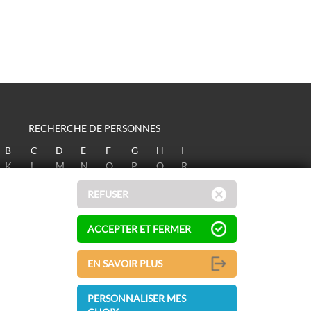
RECHERCHE DE PERSONNES
B
C
D
E
F
G
H
I
K
L
M
N
O
P
Q
R
T
U
V
W
X
Y
Z
REFUSER
ACCEPTER ET FERMER
EN SAVOIR PLUS
PERSONNALISER MES