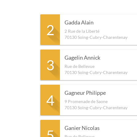
Gadda Alain
2
2 Rue de la Liberté
70130
Soing-Cubry-Charentenay
Gagelin Annick
3
Rue de Bellevue
70130
Soing-Cubry-Charentenay
Gagneur Philippe
4
9 Promenade de Saone
70130
Soing-Cubry-Charentenay
Ganier Nicolas
5
Rue de Bellevue