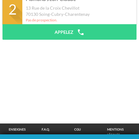
2
13 Rue de la Croix Chevillot
70130
Soing-Cubry-Charentenay
Pas de prospection.
APPELEZ
ENSEIGNES
F.A.Q.
CGU
MENTIONS
LÉGALES