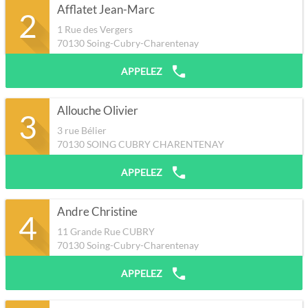
Afflatet Jean-Marc
2
1 Rue des Vergers
70130
Soing-Cubry-Charentenay
APPELEZ
Allouche Olivier
3
3 rue Bélier
70130
SOING CUBRY CHARENTENAY
APPELEZ
Andre Christine
4
11 Grande Rue CUBRY
70130
Soing-Cubry-Charentenay
APPELEZ