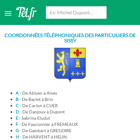
COORDONNÉES TÉLÉPHONIQUES DES PARTICULIERS DE
SISSY
A
- De Abiven à Alves
B
- De Baclet à Brin
C
- De Carion à CUER
D
- De Danjoux à Dupont
E
- Sabrina Eludut
F
- De Fauconnier à FREMEAUX
G
- De Gambart à GREGOIRE
H
- De HARVENT à HELIN