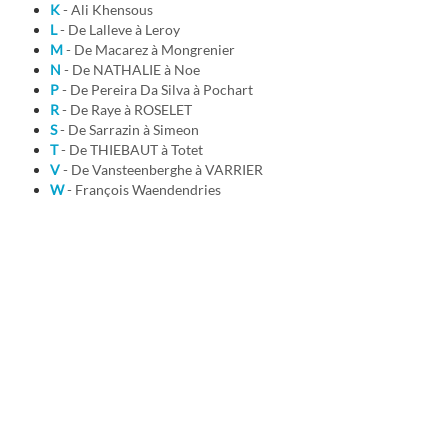
K
- Ali Khensous
L
- De Lalleve à Leroy
M
- De Macarez à Mongrenier
N
- De NATHALIE à Noe
P
- De Pereira Da Silva à Pochart
R
- De Raye à ROSELET
S
- De Sarrazin à Simeon
T
- De THIEBAUT à Totet
V
- De Vansteenberghe à VARRIER
W
- François Waendendries