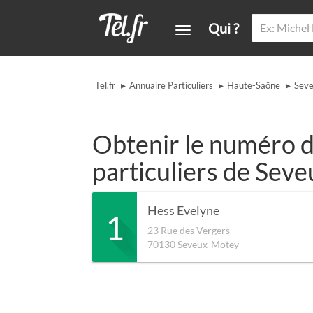
Qui ?
▸
▸
▸
Tel.fr
Annuaire Particuliers
Haute-Saône
Sev
Obtenir le numéro d
particuliers de Sev
Hess Evelyne
1
23 Rue des Vergers
70130
Seveux-Motey