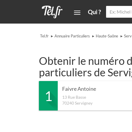
Qui ?
▸
▸
▸
Tel.fr
Annuaire Particuliers
Haute-Saône
Serv
Obtenir le numéro d
particuliers de Serv
Faivre Antoine
1
13 Rue Basse
70240
Servigney