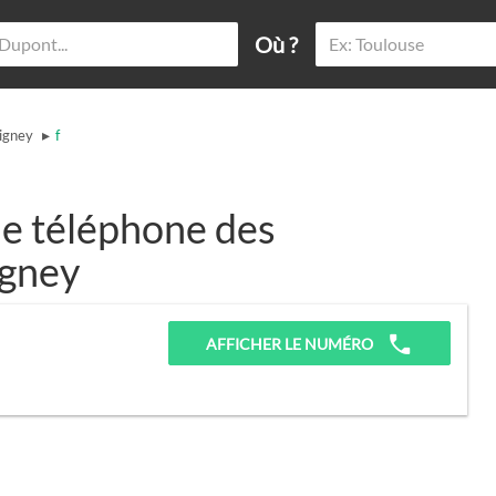
Où ?
▸
igney
f
e téléphone des
igney
AFFICHER LE NUMÉRO