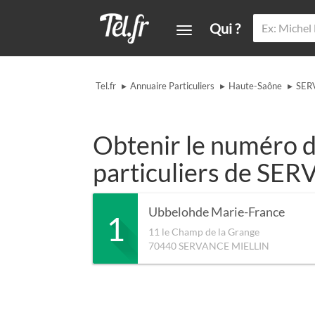
Qui ?
▸
▸
▸
Tel.fr
Annuaire Particuliers
Haute-Saône
SER
Obtenir le numéro d
particuliers de S
Ubbelohde Marie-France
1
11 le Champ de la Grange
70440
SERVANCE MIELLIN