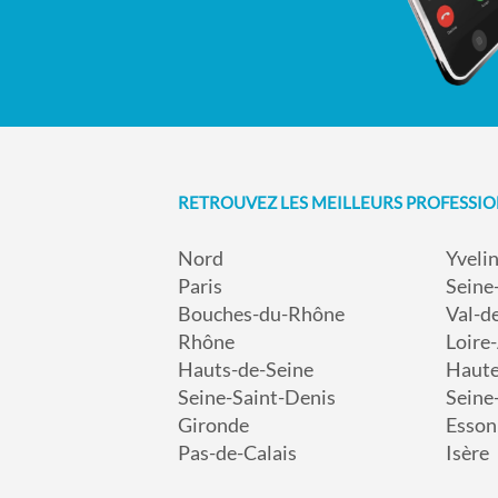
RETROUVEZ LES MEILLEURS PROFESSI
Nord
Yveli
Paris
Seine
Bouches-du-Rhône
Val-d
Rhône
Loire
Hauts-de-Seine
Haut
Seine-Saint-Denis
Seine
Gironde
Esson
Pas-de-Calais
Isère