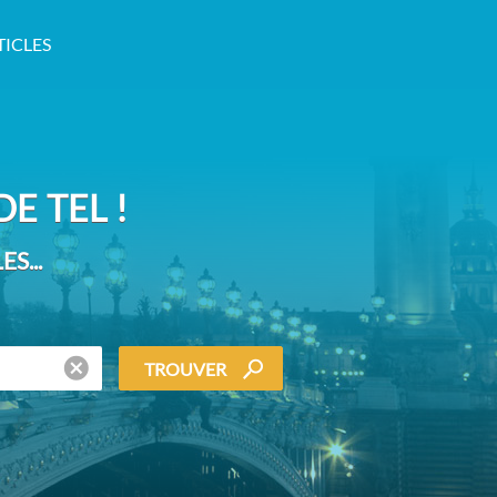
TICLES
E TEL !
S...
TROUVER