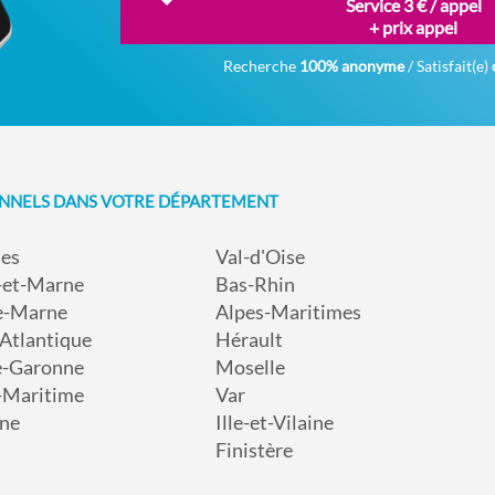
Service 3 € / appel
+ prix appel
Recherche
100% anonyme
/ Satisfait(e)
ONNELS DANS VOTRE DÉPARTEMENT
nes
Val-d'Oise
-et-Marne
Bas-Rhin
e-Marne
Alpes-Maritimes
-Atlantique
Hérault
e-Garonne
Moselle
-Maritime
Var
ne
Ille-et-Vilaine
Finistère