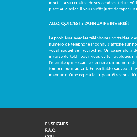
mort, il a su renaitre de ses cendres, tel un vér
place au clavier. Il vous suffit juste de taper
ALLO, QUI C’EST ? L’ANNUAIRE INVERSÉ !
Le problème avec les téléphones portables, c’es
numéro de téléphone inconnu s’affiche sur no
vocal auquel se raccrocher. On passe alors de
inversé de tel.fr pour vous éviter quelques m
l’identité qui se cache derrière un numéro de 
tomber pour autant. En véritable sauveur, il
manque qu’une cape à tel.fr pour être consid
ENSEIGNES
F.A.Q.
CGU