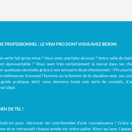
RE PROFESSIONNEL : LE VRAI PRO DONT VOUS AVEZ BESOIN
e verte fait grise mine ? Vous avez une faim de loup ? Votre salle de bai
nt épouvantable ? Vous avez très certainement le moral dans les cha
en quelques secondes grâce à son annuaire de professionnels ! Fin psychol
 problèmes en trouvant l’homme ou la femme de la situation avec ses coo
guide pratique, tel.fr vous donnera toute une série de conseils, d’
el idéal.
IEN DE TEL !
aisait-on pour retrouver les coordonnées d’une connaissance ? Grâce a
ne et se retrouvait chaque année sur notre palier. Alors qu’avec l’appari