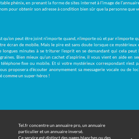
itable phénix, en prenant la forme de sites internet à l’image de l’annuaire 
 un nom pour obtenir son adresse à condition bien sûr que la personne que v
t qu’on peut être joint n’importe quand, n’importe où et par n’importe qui
tre écran de mobile. Mais le pire est sans doute lorsque ce mystérieu
 longues minutes à se triturer l’esprit en se demandant qui cela peut b
igraines. Bien mieux qu’un cachet d’aspirine, il vous vient en aide en 
téléphone fixe ou mobile. Et si votre mystérieux correspondant n’est pas
 vous proposera d’écouter anonymement sa messagerie vocale ou de loca
éré comme un super-héros !
Tel.fr concentre un annuaire pro, un annuaire
particulier et un annuaire inversé.
Ce service est distinct des pages blanches ou des