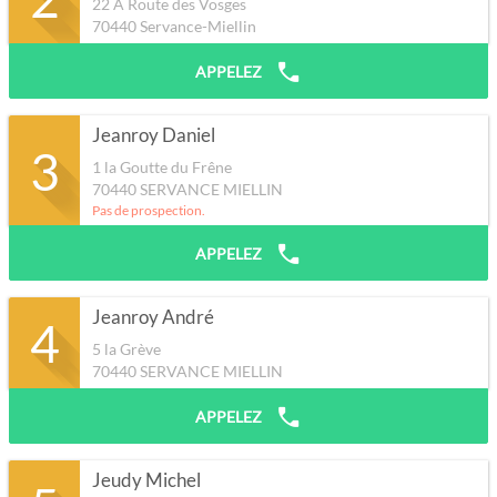
22 A Route des Vosges
70440
Servance-Miellin
APPELEZ
Jeanroy Daniel
3
1 la Goutte du Frêne
70440
SERVANCE MIELLIN
Pas de prospection.
APPELEZ
Jeanroy André
4
5 la Grève
70440
SERVANCE MIELLIN
APPELEZ
Jeudy Michel