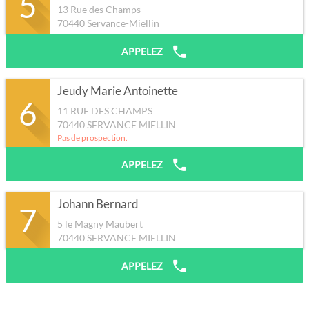
5
13 Rue des Champs
70440
Servance-Miellin
APPELEZ
Jeudy Marie Antoinette
6
11 RUE DES CHAMPS
70440
SERVANCE MIELLIN
Pas de prospection.
APPELEZ
Johann Bernard
7
5 le Magny Maubert
70440
SERVANCE MIELLIN
APPELEZ