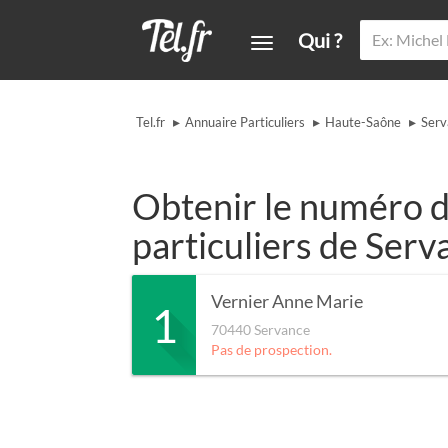
Qui ?
▸
▸
▸
Tel.fr
Annuaire Particuliers
Haute-Saône
Serv
Obtenir le numéro d
particuliers de Serv
Vernier Anne Marie
1
70440
Servance
Pas de prospection.