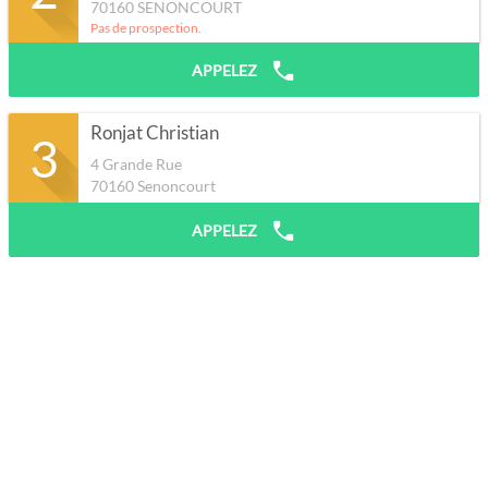
70160
SENONCOURT
Pas de prospection.
APPELEZ
Ronjat Christian
3
4 Grande Rue
70160
Senoncourt
APPELEZ