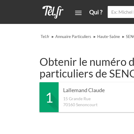
Qui ?
▸
▸
▸
Tel.fr
Annuaire Particuliers
Haute-Saône
SEN
Obtenir le numéro d
particuliers de S
Lallemand Claude
1
15 Grande Rue
70160
Senoncourt