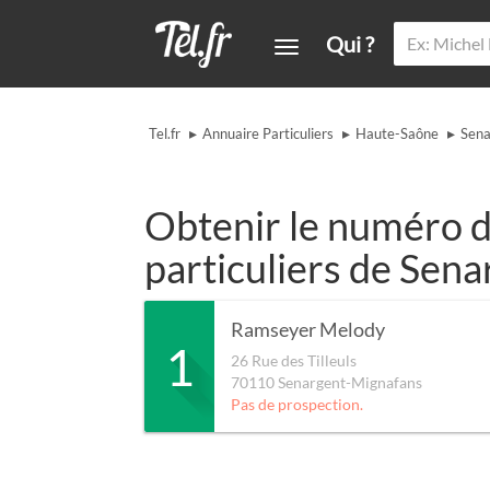
Qui ?
▸
▸
▸
Tel.fr
Annuaire Particuliers
Haute-Saône
Sena
Obtenir le numéro d
particuliers de Sen
Ramseyer Melody
1
26 Rue des Tilleuls
70110
Senargent-Mignafans
Pas de prospection.