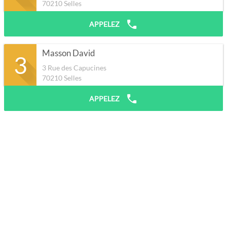
70210
Selles
APPELEZ
Masson David
3
3 Rue des Capucines
70210
Selles
APPELEZ