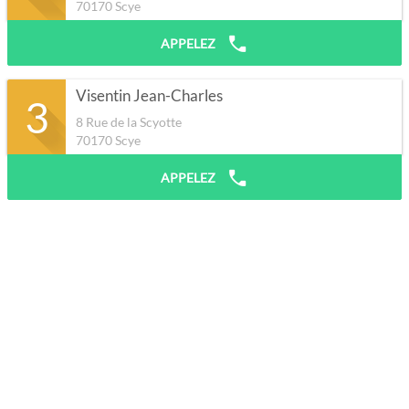
70170
Scye
APPELEZ
Visentin Jean-Charles
3
8 Rue de la Scyotte
70170
Scye
APPELEZ