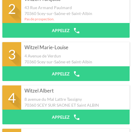
2
43 Rue Armand Paulmard
70360
Scey-sur-Saône-et-Saint-Albin
Pas de prospection.
APPELEZ
Witzel Marie-Louise
3
4 Avenue de Verdun
70360
Scey-sur-Saône-et-Saint-Albin
APPELEZ
Witzel Albert
4
8 avenue du Mal Lattre Tassigny
70360
SCEY SUR SAONE ET Saint ALBIN
APPELEZ