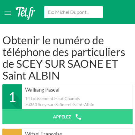
Obtenir le numéro de
téléphone des particuliers
de SCEY SUR SAONE ET
Saint ALBIN
Walliang Pascal
1
14 Lotissement Haut Chanois
70360
Scey-sur-Saône-et-Saint-Albin
APPELEZ
Witzel Françoise