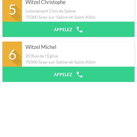
Witzel Christophe
5
Lotissement Clos de Saône
70360
Scey-sur-Saône-et-Saint-Albin
APPELEZ
Witzel Michel
6
20 Rue de l'Église
70360
Scey-sur-Saône-et-Saint-Albin
APPELEZ