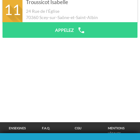
Troussicot Isabelle
11
24 Rue de l'Église
70360
Scey-sur-Saône-et-Saint-Albin
APPELEZ
ENSEIGNES
F.A.Q.
CGU
MENTIONS
LÉGALES
POLITIQUE DE
POLITIQUE DE
MODIFIER MES
SUPPRESSION