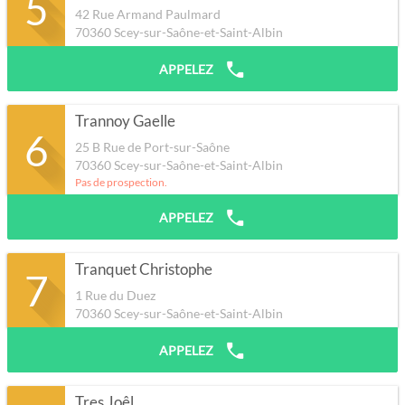
5
42 Rue Armand Paulmard
70360
Scey-sur-Saône-et-Saint-Albin
APPELEZ
Trannoy Gaelle
6
25 B Rue de Port-sur-Saône
70360
Scey-sur-Saône-et-Saint-Albin
Pas de prospection.
APPELEZ
Tranquet Christophe
7
1 Rue du Duez
70360
Scey-sur-Saône-et-Saint-Albin
APPELEZ
Tres Joêl