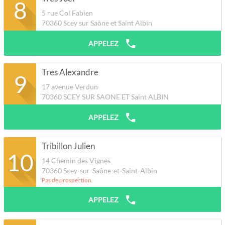
8
5 rue Col Fabien
70360
Scey sur Saône et Saint Albin
APPELEZ
Tres Alexandre
9
17 avenue Verdun
70360
SCEY SUR SAONE ET Saint ALBIN
APPELEZ
Tribillon Julien
10
14 Chemin des Vignes
70360
Scey-sur-Saône-et-Saint-Albin
Pas de prospection.
APPELEZ