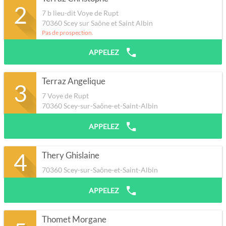
2
7 b lieu-dit Voye de Rupt
70360
Scey sur Saône et Saint Albin
Pas de prospection.
APPELEZ
Terraz Angelique
3
7 Voye de Rupt
70360
Scey-sur-Saône-et-Saint-Albin
APPELEZ
4
Thery Ghislaine
70360
Scey-sur-Saône-et-Saint-Albin
APPELEZ
Thomet Morgane