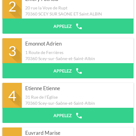
2
20 rue la Voye de Rupt
70360
SCEY SUR SAONE ET Saint ALBIN
APPELEZ
Emonnot Adrien
3
1 Route de Ferrières
70360
Scey-sur-Saône-et-Saint-Albin
APPELEZ
Etienne Etienne
4
31 Rue de l'Église
70360
Scey-sur-Saône-et-Saint-Albin
APPELEZ
Euvrard Marise