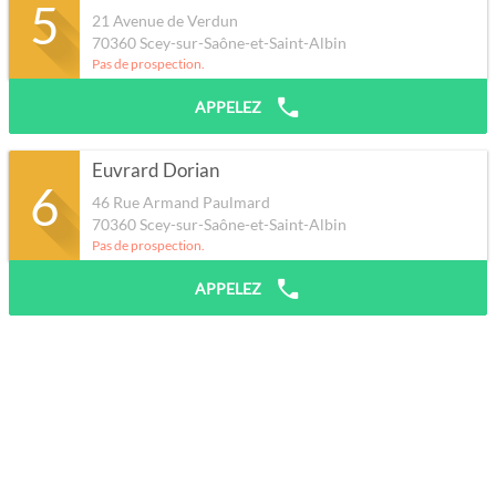
5
21 Avenue de Verdun
70360
Scey-sur-Saône-et-Saint-Albin
Pas de prospection.
APPELEZ
Euvrard Dorian
6
46 Rue Armand Paulmard
70360
Scey-sur-Saône-et-Saint-Albin
Pas de prospection.
APPELEZ