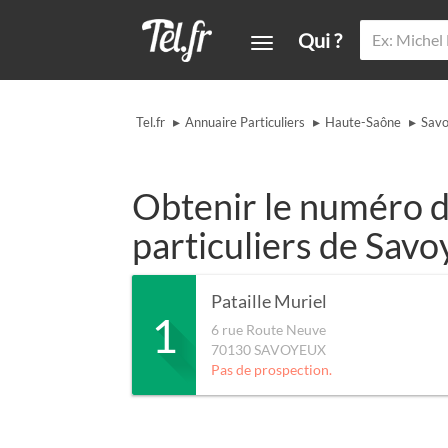
Qui ?
▸
▸
▸
Tel.fr
Annuaire Particuliers
Haute-Saône
Sav
Obtenir le numéro d
particuliers de Sav
Pataille Muriel
1
6 rue Route Neuve
70130
SAVOYEUX
Pas de prospection.