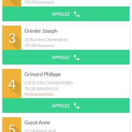
70130
Savoyeux
APPELEZ
Grenier Joseph
3
10 Rue des Chenevières
70130
Savoyeux
APPELEZ
Grimard Philippe
4
2 RUE DES CHENEVIERES
70130
SAVOYEUX
Pas de prospection.
APPELEZ
Guyot Anne
5
21 GRANDE RUE