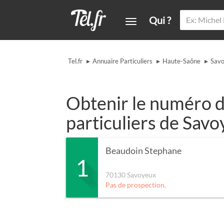
Qui ?
▸
▸
▸
Tel.fr
Annuaire Particuliers
Haute-Saône
Sav
Obtenir le numéro d
particuliers de Sav
Beaudoin Stephane
1
70130
Savoyeux
Pas de prospection.