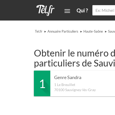
Qui ?
▸
▸
▸
Tel.fr
Annuaire Particuliers
Haute-Saône
Sauv
Obtenir le numéro d
particuliers de Sauv
Genre Sandra
1
1 Le Breuillet
70100
Sauvigney-lès-Gray