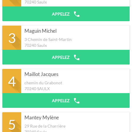
70240
Saulx
APPELEZ
Maguin Michel
3
3 Chemin de Saint-Martin
70240
Saulx
APPELEZ
Maillot Jacques
4
chemin du Grabonot
70240
SAULX
APPELEZ
Mantey Mylène
5
29 Rue de la Charrière
70240
Saulx