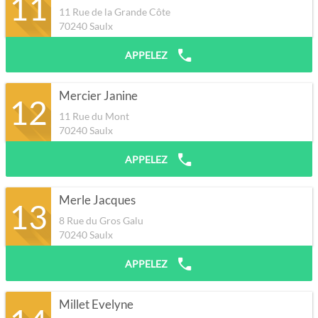
11
11 Rue de la Grande Côte
70240
Saulx
APPELEZ
Mercier Janine
12
11 Rue du Mont
70240
Saulx
APPELEZ
Merle Jacques
13
8 Rue du Gros Galu
70240
Saulx
APPELEZ
Millet Evelyne