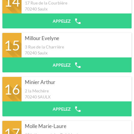
14
17 Rue de la Courbière
70240
Saulx
APPELEZ
Millour Evelyne
15
3 Rue de la Charrière
70240
Saulx
APPELEZ
Minier Arthur
16
2 la Mechère
70240
SAULX
APPELEZ
Molle Marie-Laure
17