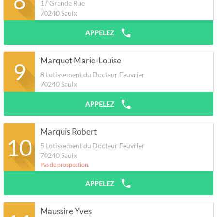
8
17 Grande Rue
70240
Saulx
APPELEZ
Marquet Marie-Louise
9
8 Lotissement du Docteur Feuvrier
70240
Saulx
APPELEZ
Marquis Robert
10
5 Lotissement du Docteur Feuvrier
70240
Saulx
Pas de prospection.
APPELEZ
Maussire Yves