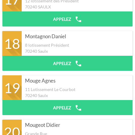
12 lotissement des Président
70240
SAULX
APPELEZ
Montagnon Daniel
18
8 lotissement Président
70240
Saulx
APPELEZ
Mouge Agnes
19
11 Lotissement Le Courbot
70240
Saulx
APPELEZ
Mougeot Didier
20
Grande Rue