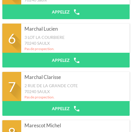
APPELEZ
Marchal Lucien
6
3 LOT LA COURBIERE
70240
SAULX
Pas de prospection.
APPELEZ
Marchal Clarisse
7
2 RUE DE LA GRANDE COTE
70240
SAULX
Pas de prospection.
APPELEZ
Marescot Michel