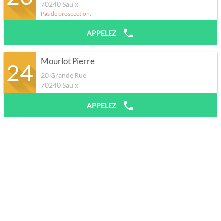
70240
Saulx
Pas de prospection.
APPELEZ
Mourlot Pierre
24
20 Grande Rue
70240
Saulx
APPELEZ